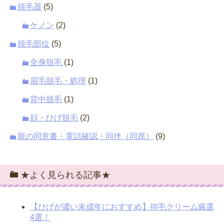
脱毛器
(5)
ケノン
(2)
脱毛部位
(5)
全身脱毛
(1)
眉毛脱毛・処理
(1)
背中脱毛
(1)
顔・ひげ脱毛
(2)
親の同意書・電話確認・同伴（同席）
(9)
★よく見られる記事★
【ひげが濃い未成年におすすめ】抑毛クリーム厳選
4選！