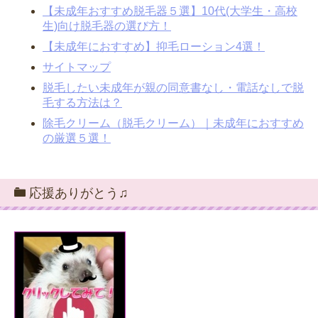
【未成年おすすめ脱毛器５選】10代(大学生・高校
生)向け脱毛器の選び方！
【未成年におすすめ】抑毛ローション4選！
サイトマップ
脱毛したい未成年が親の同意書なし・電話なしで脱
毛する方法は？
除毛クリーム（脱毛クリーム）｜未成年におすすめ
の厳選５選！
応援ありがとう♫