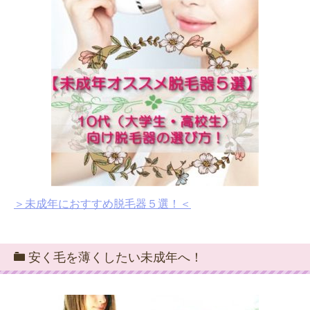
＞未成年におすすめ脱毛器５選！＜
安く毛を薄くしたい未成年へ！