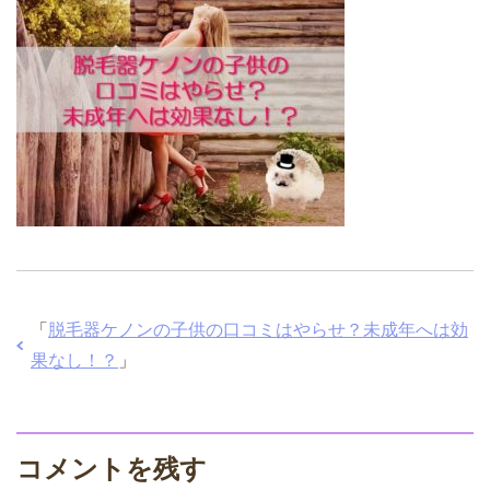
「
脱毛器ケノンの子供の口コミはやらせ？未成年へは効
果なし！？
」
コメントを残す