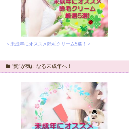
＞未成年にオススメ除毛クリーム5選！＜
”髭”が気になる未成年へ！