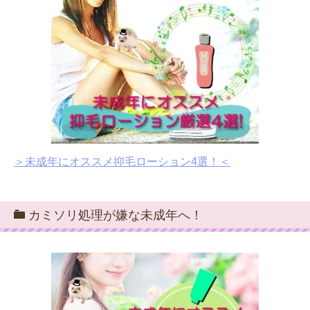
＞未成年にオススメ抑毛ローション4選！＜
カミソリ処理が嫌な未成年へ！