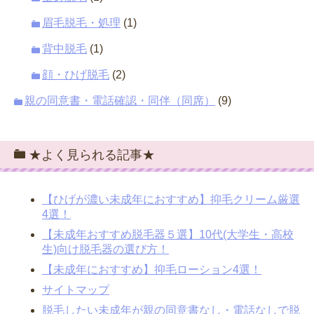
眉毛脱毛・処理
(1)
背中脱毛
(1)
顔・ひげ脱毛
(2)
親の同意書・電話確認・同伴（同席）
(9)
★よく見られる記事★
【ひげが濃い未成年におすすめ】抑毛クリーム厳選
4選！
【未成年おすすめ脱毛器５選】10代(大学生・高校
生)向け脱毛器の選び方！
【未成年におすすめ】抑毛ローション4選！
サイトマップ
脱毛したい未成年が親の同意書なし・電話なしで脱