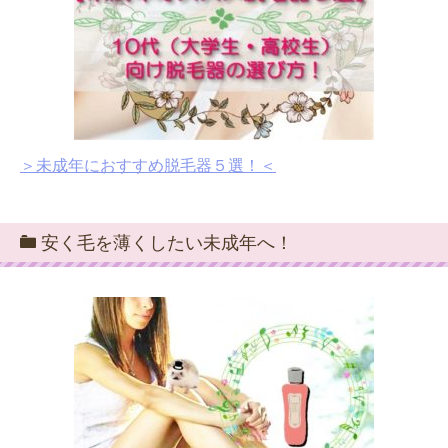
＞未成年におすすめ脱毛器５選！＜
安く毛を薄くしたい未成年へ！