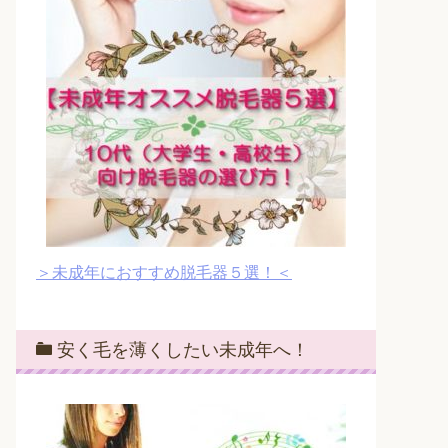
＞未成年におすすめ脱毛器５選！＜
安く毛を薄くしたい未成年へ！