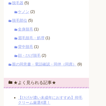
脱毛器
(5)
ケノン
(2)
脱毛部位
(5)
全身脱毛
(1)
眉毛脱毛・処理
(1)
背中脱毛
(1)
顔・ひげ脱毛
(2)
親の同意書・電話確認・同伴（同席）
(9)
★よく見られる記事★
【ひげが濃い未成年におすすめ】抑毛
クリーム厳選4選！