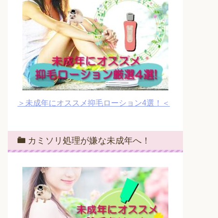
＞未成年にオススメ抑毛ローション4選！＜
カミソリ処理が嫌な未成年へ！