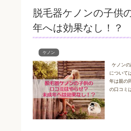
脱毛器ケノンの子供
年へは効果なし！？
ケノン
ケノンの
について
年は親の
の口コミ