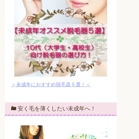
＞未成年におすすめ脱毛器５選！＜
安く毛を薄くしたい未成年へ！