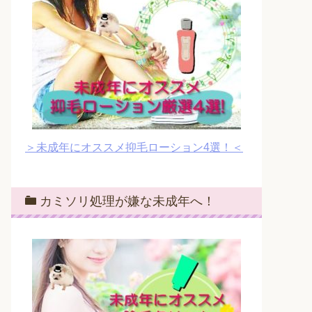
＞未成年にオススメ抑毛ローション4選！＜
カミソリ処理が嫌な未成年へ！