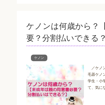
ケノンは何歳から？
要？分割払いできる
ケノン
／ケノン
毛器ケノ
学生・小
て、気に