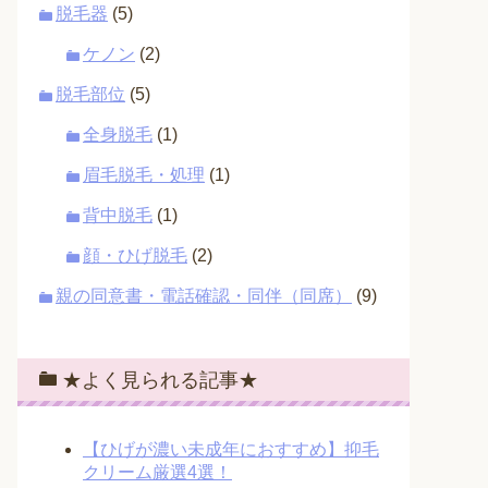
脱毛器
(5)
ケノン
(2)
脱毛部位
(5)
全身脱毛
(1)
眉毛脱毛・処理
(1)
背中脱毛
(1)
顔・ひげ脱毛
(2)
親の同意書・電話確認・同伴（同席）
(9)
★よく見られる記事★
【ひげが濃い未成年におすすめ】抑毛
クリーム厳選4選！