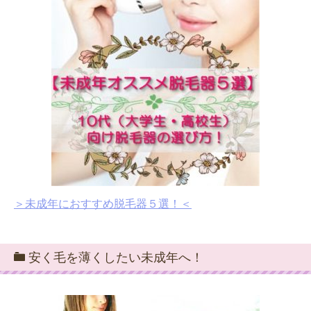
＞未成年におすすめ脱毛器５選！＜
安く毛を薄くしたい未成年へ！