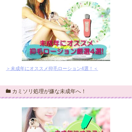
＞未成年にオススメ抑毛ローション4選！＜
カミソリ処理が嫌な未成年へ！