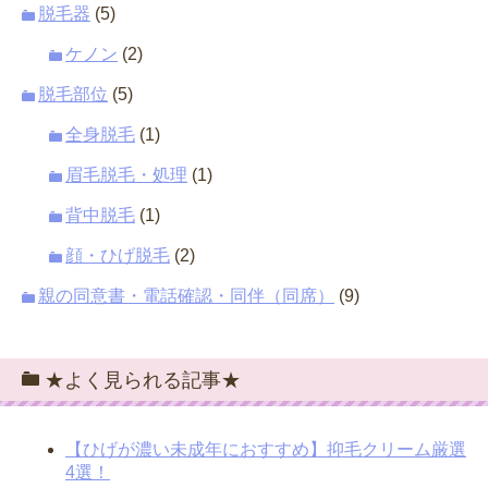
脱毛器
(5)
ケノン
(2)
脱毛部位
(5)
全身脱毛
(1)
眉毛脱毛・処理
(1)
背中脱毛
(1)
顔・ひげ脱毛
(2)
親の同意書・電話確認・同伴（同席）
(9)
★よく見られる記事★
【ひげが濃い未成年におすすめ】抑毛クリーム厳選
4選！