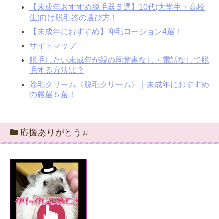
【未成年おすすめ脱毛器５選】10代(大学生・高校
生)向け脱毛器の選び方！
【未成年におすすめ】抑毛ローション4選！
サイトマップ
脱毛したい未成年が親の同意書なし・電話なしで脱
毛する方法は？
除毛クリーム（脱毛クリーム）｜未成年におすすめ
の厳選５選！
応援ありがとう♫