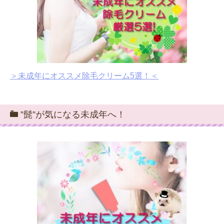
＞未成年にオススメ除毛クリーム5選！＜
”髭”が気になる未成年へ！