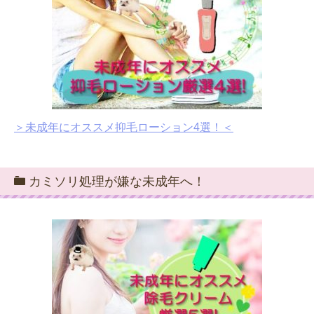
＞未成年にオススメ抑毛ローション4選！＜
カミソリ処理が嫌な未成年へ！