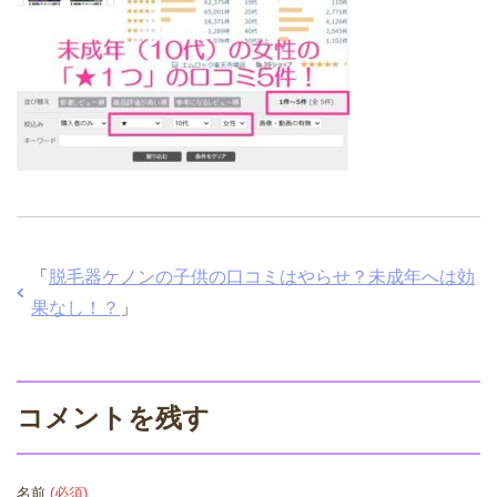
「
脱毛器ケノンの子供の口コミはやらせ？未成年へは効
果なし！？
」
コメントを残す
名前
(必須)