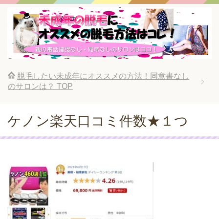
脱毛したい未成年にオススメの方法！同意書なし
のサロンは？
TOP
ケノン楽天口コミ件数★１つ