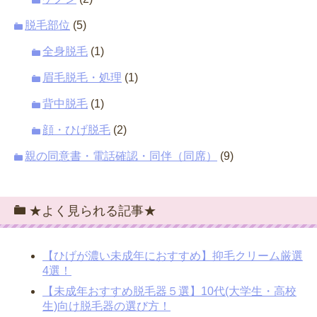
脱毛部位
(5)
全身脱毛
(1)
眉毛脱毛・処理
(1)
背中脱毛
(1)
顔・ひげ脱毛
(2)
親の同意書・電話確認・同伴（同席）
(9)
★よく見られる記事★
【ひげが濃い未成年におすすめ】抑毛クリーム厳選
4選！
【未成年おすすめ脱毛器５選】10代(大学生・高校
生)向け脱毛器の選び方！