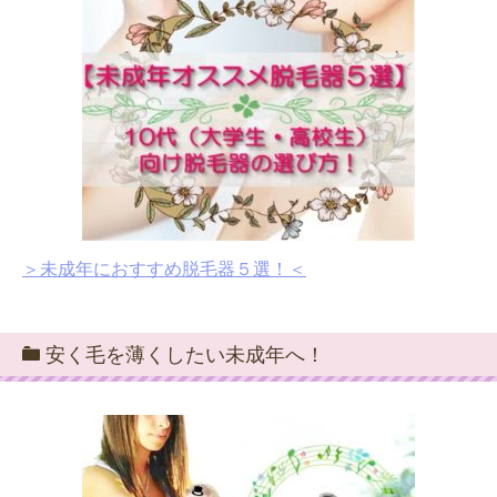
＞未成年におすすめ脱毛器５選！＜
安く毛を薄くしたい未成年へ！