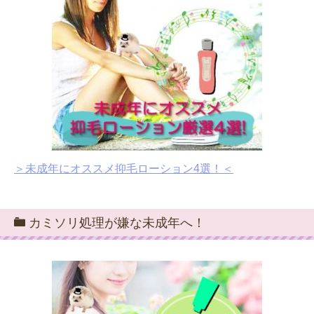
＞未成年にオススメ抑毛ローション4選！＜
カミソリ処理が嫌な未成年へ！