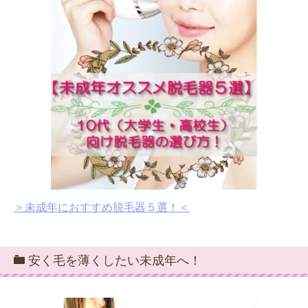
＞未成年におすすめ脱毛器５選！＜
安く毛を薄くしたい未成年へ！