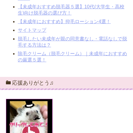
【未成年おすすめ脱毛器５選】10代(大学生・高校
生)向け脱毛器の選び方！
【未成年におすすめ】抑毛ローション4選！
サイトマップ
脱毛したい未成年が親の同意書なし・電話なしで脱
毛する方法は？
除毛クリーム（脱毛クリーム）｜未成年におすすめ
の厳選５選！
応援ありがとう♫