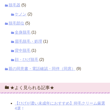
脱毛器
(5)
ケノン
(2)
脱毛部位
(5)
全身脱毛
(1)
眉毛脱毛・処理
(1)
背中脱毛
(1)
顔・ひげ脱毛
(2)
親の同意書・電話確認・同伴（同席）
(9)
★よく見られる記事★
【ひげが濃い未成年におすすめ】抑毛クリーム厳選
4選！