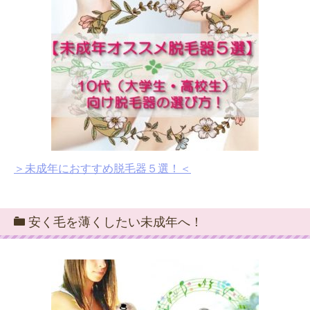
＞未成年におすすめ脱毛器５選！＜
安く毛を薄くしたい未成年へ！