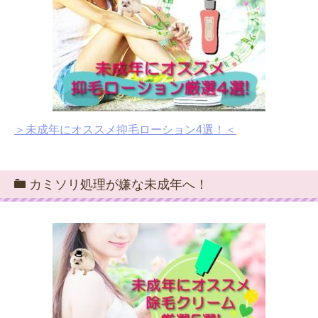
＞未成年にオススメ抑毛ローション4選！＜
カミソリ処理が嫌な未成年へ！