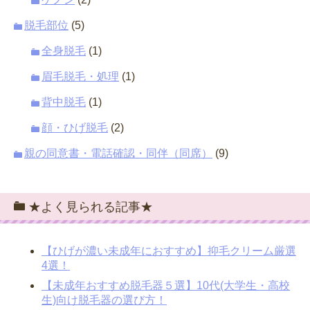
脱毛部位
(5)
全身脱毛
(1)
眉毛脱毛・処理
(1)
背中脱毛
(1)
顔・ひげ脱毛
(2)
親の同意書・電話確認・同伴（同席）
(9)
★よく見られる記事★
【ひげが濃い未成年におすすめ】抑毛クリーム厳選
4選！
【未成年おすすめ脱毛器５選】10代(大学生・高校
生)向け脱毛器の選び方！