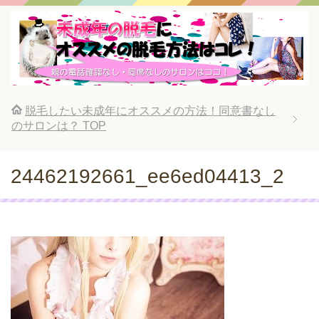
脱毛したい未成年にオススメの方法！同意書なし
のサロンは？
TOP
24462192661_ee6ed04413_2