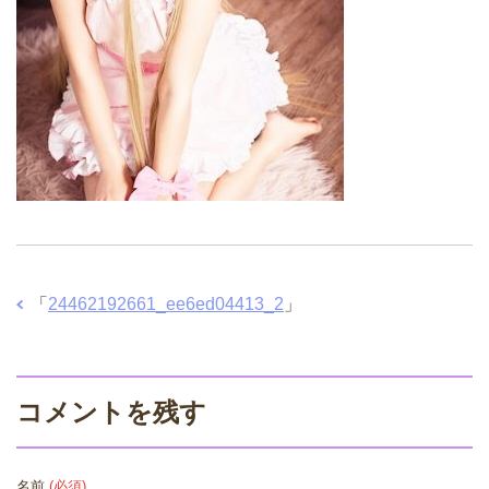
「
24462192661_ee6ed04413_2
」
コメントを残す
名前
(必須)