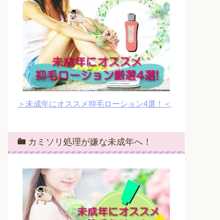
＞未成年にオススメ抑毛ローション4選！＜
カミソリ処理が嫌な未成年へ！