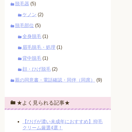
脱毛器
(5)
ケノン
(2)
脱毛部位
(5)
全身脱毛
(1)
眉毛脱毛・処理
(1)
背中脱毛
(1)
顔・ひげ脱毛
(2)
親の同意書・電話確認・同伴（同席）
(9)
★よく見られる記事★
【ひげが濃い未成年におすすめ】抑毛
クリーム厳選4選！