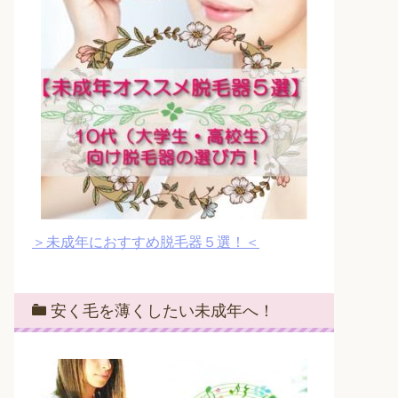
＞未成年におすすめ脱毛器５選！＜
安く毛を薄くしたい未成年へ！