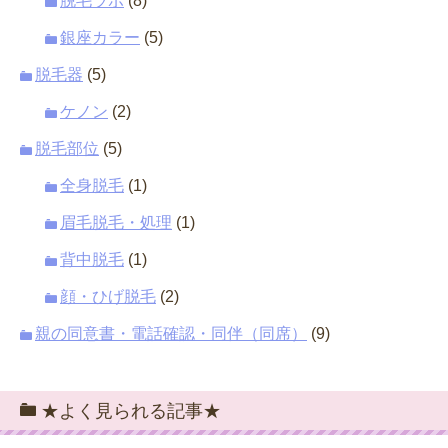
脱毛ラボ
(8)
銀座カラー
(5)
脱毛器
(5)
ケノン
(2)
脱毛部位
(5)
全身脱毛
(1)
眉毛脱毛・処理
(1)
背中脱毛
(1)
顔・ひげ脱毛
(2)
親の同意書・電話確認・同伴（同席）
(9)
★よく見られる記事★