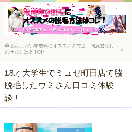
脱毛したい未成年にオススメの方法！同意書なし
のサロンは？
TOP
18才大学生でミュゼ町田店で脇
脱毛したウミさん口コミ体験
談！