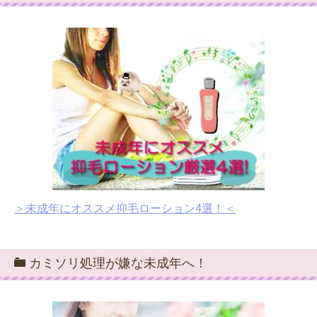
＞未成年にオススメ抑毛ローション4選！＜
カミソリ処理が嫌な未成年へ！