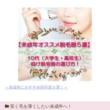
＞未成年におすすめ脱毛器５選！＜
安く毛を薄くしたい未成年へ！