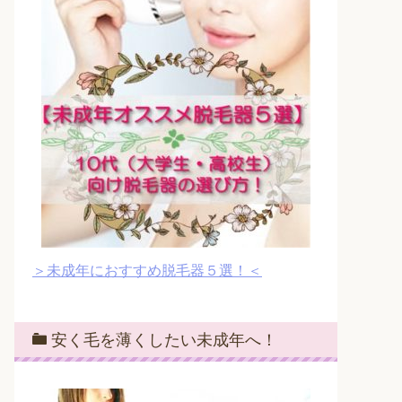
＞未成年におすすめ脱毛器５選！＜
安く毛を薄くしたい未成年へ！