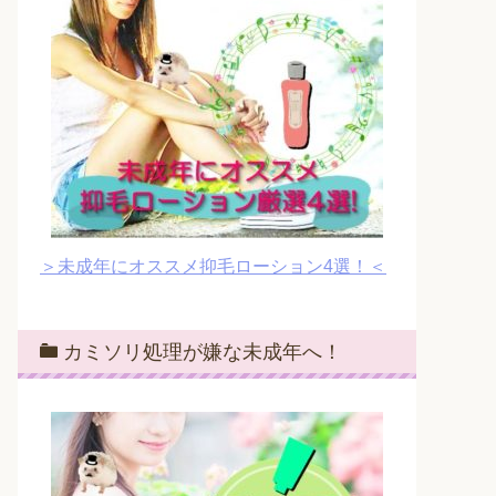
＞未成年にオススメ抑毛ローション4選！＜
カミソリ処理が嫌な未成年へ！