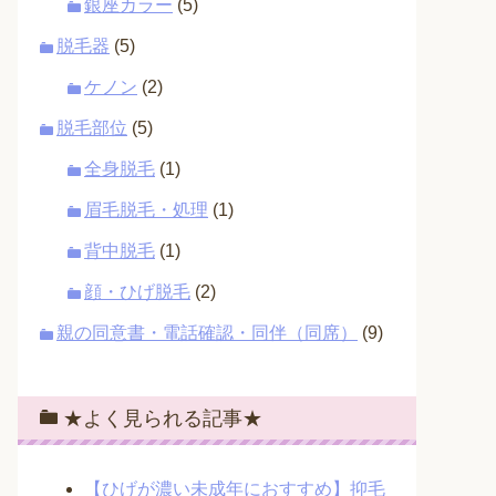
銀座カラー
(5)
脱毛器
(5)
ケノン
(2)
脱毛部位
(5)
全身脱毛
(1)
眉毛脱毛・処理
(1)
背中脱毛
(1)
顔・ひげ脱毛
(2)
親の同意書・電話確認・同伴（同席）
(9)
★よく見られる記事★
【ひげが濃い未成年におすすめ】抑毛