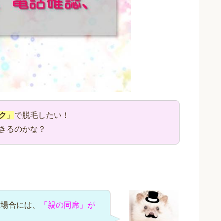
ク
」
で脱毛したい！
きるのかな？
る場合には、
「親の同席」が