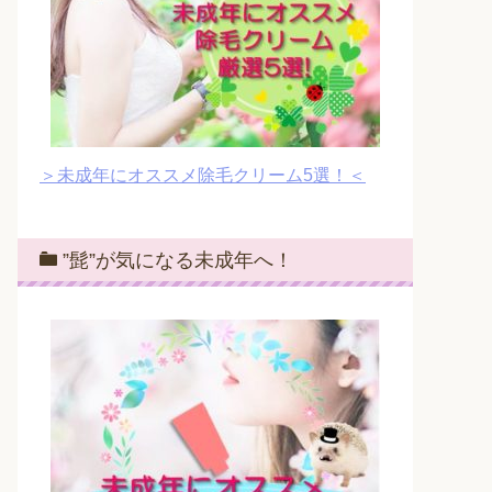
＞未成年にオススメ除毛クリーム5選！＜
”髭”が気になる未成年へ！