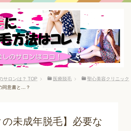
のサロンは？
TOP
医療脱毛
聖心美容クリニック
の同意書と…？
クの未成年脱毛】必要な