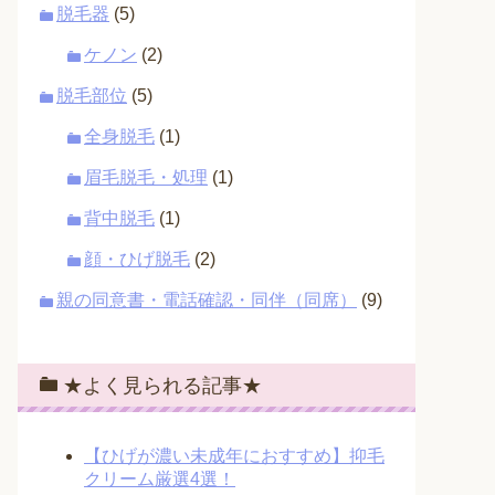
脱毛器
(5)
ケノン
(2)
脱毛部位
(5)
全身脱毛
(1)
眉毛脱毛・処理
(1)
背中脱毛
(1)
顔・ひげ脱毛
(2)
親の同意書・電話確認・同伴（同席）
(9)
★よく見られる記事★
【ひげが濃い未成年におすすめ】抑毛
クリーム厳選4選！