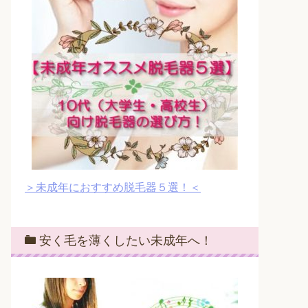
＞未成年におすすめ脱毛器５選！＜
安く毛を薄くしたい未成年へ！