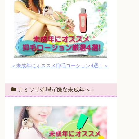
＞未成年にオススメ抑毛ローション4選！＜
カミソリ処理が嫌な未成年へ！