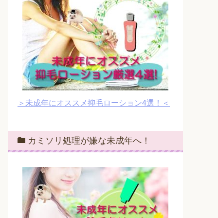
＞未成年にオススメ抑毛ローション4選！＜
カミソリ処理が嫌な未成年へ！