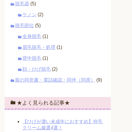
脱毛器
(5)
ケノン
(2)
脱毛部位
(5)
全身脱毛
(1)
眉毛脱毛・処理
(1)
背中脱毛
(1)
顔・ひげ脱毛
(2)
親の同意書・電話確認・同伴（同席）
(9)
★よく見られる記事★
【ひげが濃い未成年におすすめ】抑毛
クリーム厳選4選！