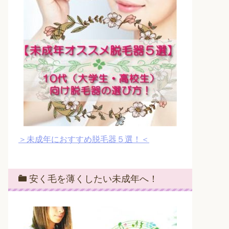
＞未成年におすすめ脱毛器５選！＜
安く毛を薄くしたい未成年へ！