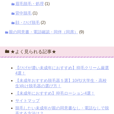
眉毛脱毛・処理
(1)
背中脱毛
(1)
顔・ひげ脱毛
(2)
親の同意書・電話確認・同伴（同席）
(9)
★よく見られる記事★
【ひげが濃い未成年におすすめ】抑毛クリーム厳選
4選！
【未成年おすすめ脱毛器５選】10代(大学生・高校
生)向け脱毛器の選び方！
【未成年におすすめ】抑毛ローション4選！
サイトマップ
脱毛したい未成年が親の同意書なし・電話なしで脱
毛する方法は？