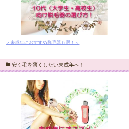
＞未成年におすすめ脱毛器５選！＜
安く毛を薄くしたい未成年へ！