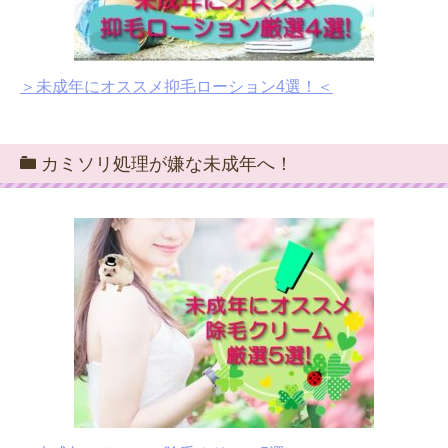
＞未成年にオススメ抑毛ローション4選！＜
カミソリ処理が嫌な未成年へ！