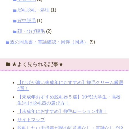
眉毛脱毛・処理
(1)
背中脱毛
(1)
顔・ひげ脱毛
(2)
親の同意書・電話確認・同伴（同席）
(9)
★よく見られる記事★
【ひげが濃い未成年におすすめ】抑毛クリーム厳選
4選！
【未成年おすすめ脱毛器５選】10代(大学生・高校
生)向け脱毛器の選び方！
【未成年におすすめ】抑毛ローション4選！
サイトマップ
脱毛したい未成年が親の同意書なし・電話なしで脱