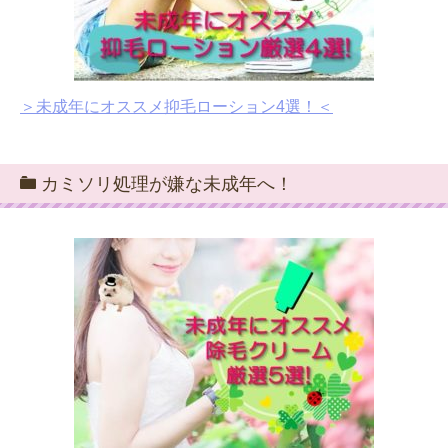
＞未成年にオススメ抑毛ローション4選！＜
カミソリ処理が嫌な未成年へ！