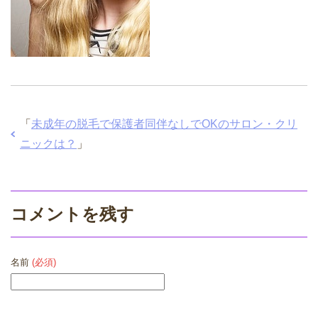
「
未成年の脱毛で保護者同伴なしでOKのサロン・クリ
ニックは？
」
コメントを残す
名前
(必須)