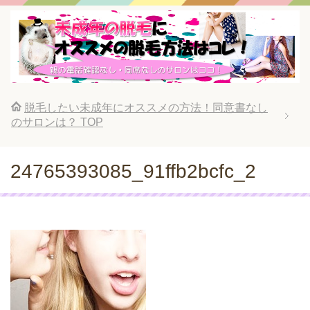
脱毛したい未成年にオススメの方法！同意書なし
のサロンは？
TOP
24765393085_91ffb2bcfc_2