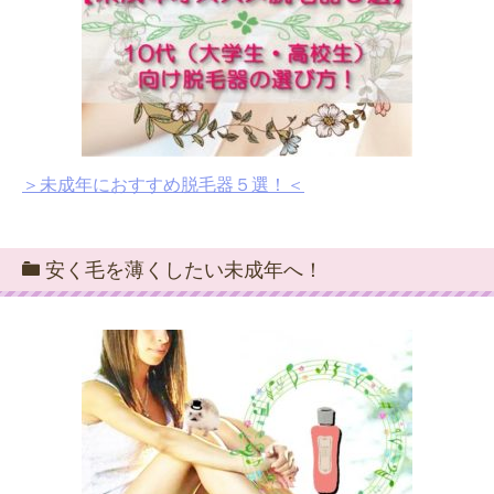
＞未成年におすすめ脱毛器５選！＜
安く毛を薄くしたい未成年へ！