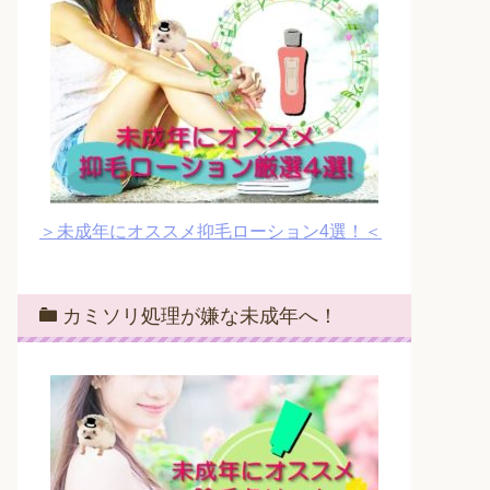
＞未成年にオススメ抑毛ローション4選！＜
カミソリ処理が嫌な未成年へ！