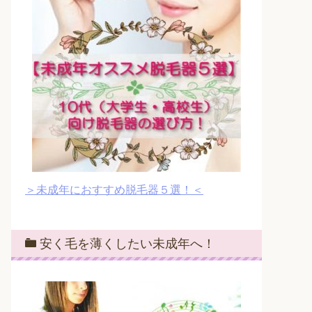
＞未成年におすすめ脱毛器５選！＜
安く毛を薄くしたい未成年へ！