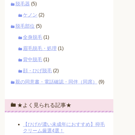
脱毛器
(5)
ケノン
(2)
脱毛部位
(5)
全身脱毛
(1)
眉毛脱毛・処理
(1)
背中脱毛
(1)
顔・ひげ脱毛
(2)
親の同意書・電話確認・同伴（同席）
(9)
★よく見られる記事★
【ひげが濃い未成年におすすめ】抑毛
クリーム厳選4選！