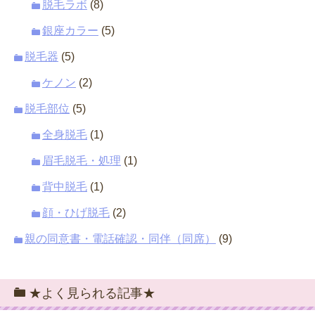
脱毛ラボ
(8)
銀座カラー
(5)
脱毛器
(5)
ケノン
(2)
脱毛部位
(5)
全身脱毛
(1)
眉毛脱毛・処理
(1)
背中脱毛
(1)
顔・ひげ脱毛
(2)
親の同意書・電話確認・同伴（同席）
(9)
★よく見られる記事★