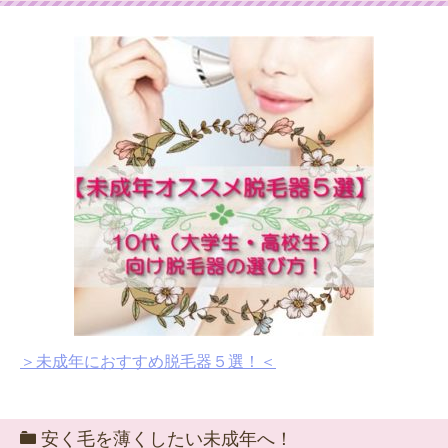
＞未成年におすすめ脱毛器５選！＜
安く毛を薄くしたい未成年へ！