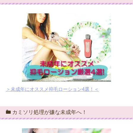
＞未成年にオススメ抑毛ローション4選！＜
カミソリ処理が嫌な未成年へ！