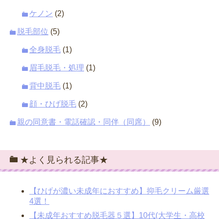
ケノン
(2)
脱毛部位
(5)
全身脱毛
(1)
眉毛脱毛・処理
(1)
背中脱毛
(1)
顔・ひげ脱毛
(2)
親の同意書・電話確認・同伴（同席）
(9)
★よく見られる記事★
【ひげが濃い未成年におすすめ】抑毛クリーム厳選
4選！
【未成年おすすめ脱毛器５選】10代(大学生・高校