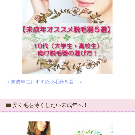
＞未成年におすすめ脱毛器５選！＜
安く毛を薄くしたい未成年へ！