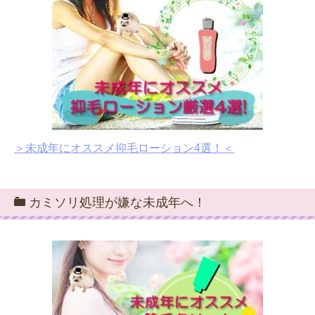
＞未成年にオススメ抑毛ローション4選！＜
カミソリ処理が嫌な未成年へ！