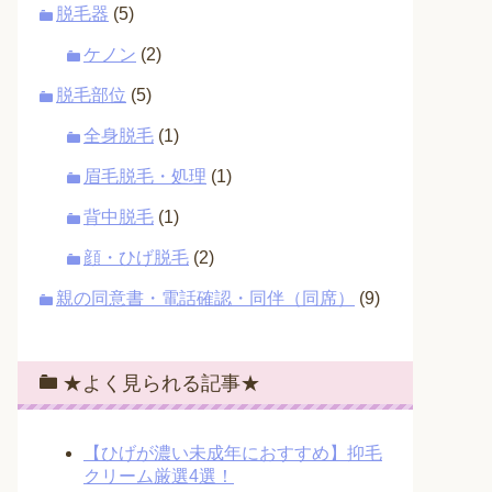
脱毛器
(5)
ケノン
(2)
脱毛部位
(5)
全身脱毛
(1)
眉毛脱毛・処理
(1)
背中脱毛
(1)
顔・ひげ脱毛
(2)
親の同意書・電話確認・同伴（同席）
(9)
★よく見られる記事★
【ひげが濃い未成年におすすめ】抑毛
クリーム厳選4選！