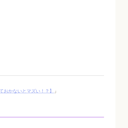
ておかないとマズい！？】
」