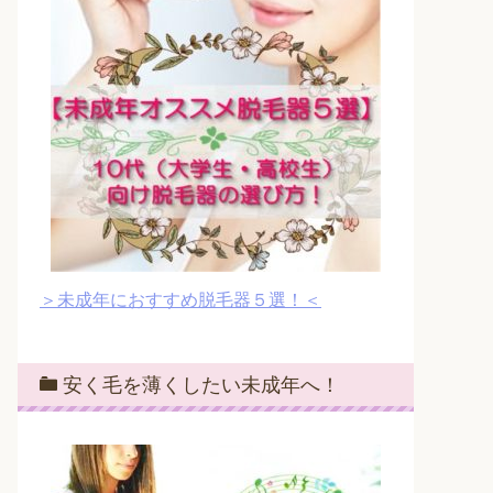
＞未成年におすすめ脱毛器５選！＜
安く毛を薄くしたい未成年へ！