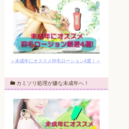
＞未成年にオススメ抑毛ローション4選！＜
カミソリ処理が嫌な未成年へ！