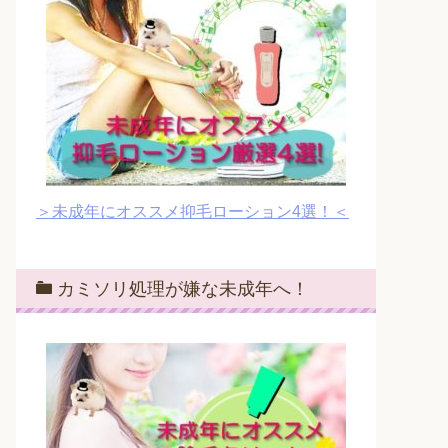
＞未成年にオススメ抑毛ローション4選！＜
カミソリ処理が嫌な未成年へ！