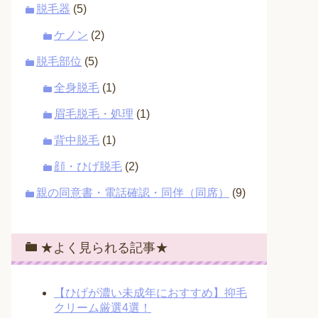
脱毛器
(5)
ケノン
(2)
脱毛部位
(5)
全身脱毛
(1)
眉毛脱毛・処理
(1)
背中脱毛
(1)
顔・ひげ脱毛
(2)
親の同意書・電話確認・同伴（同席）
(9)
★よく見られる記事★
【ひげが濃い未成年におすすめ】抑毛
クリーム厳選4選！