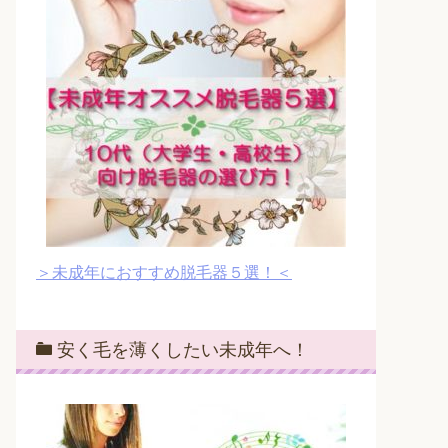
＞未成年におすすめ脱毛器５選！＜
安く毛を薄くしたい未成年へ！