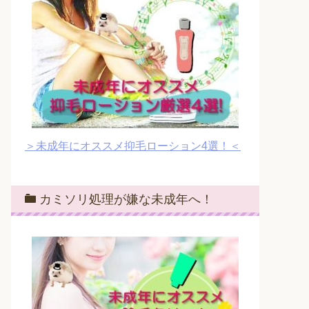
＞未成年にオススメ抑毛ローション4選！＜
カミソリ処理が嫌な未成年へ！