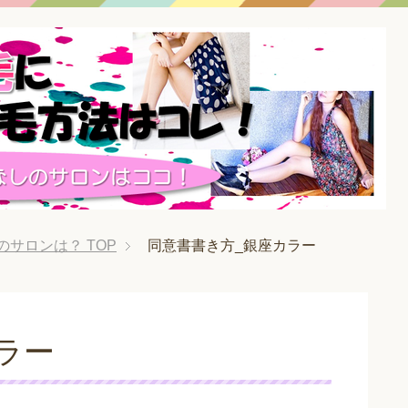
のサロンは？
TOP
同意書書き方_銀座カラー
ラー