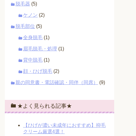
脱毛器
(5)
ケノン
(2)
脱毛部位
(5)
全身脱毛
(1)
眉毛脱毛・処理
(1)
背中脱毛
(1)
顔・ひげ脱毛
(2)
親の同意書・電話確認・同伴（同席）
(9)
★よく見られる記事★
【ひげが濃い未成年におすすめ】抑毛
クリーム厳選4選！