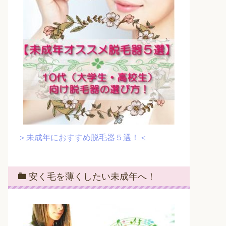
＞未成年におすすめ脱毛器５選！＜
安く毛を薄くしたい未成年へ！