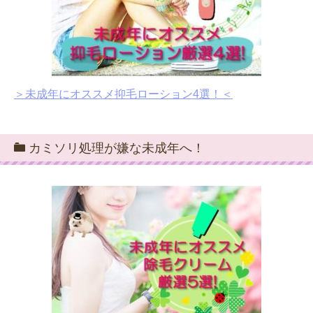
＞未成年にオススメ抑毛ローション4選！＜
カミソリ処理が嫌な未成年へ！