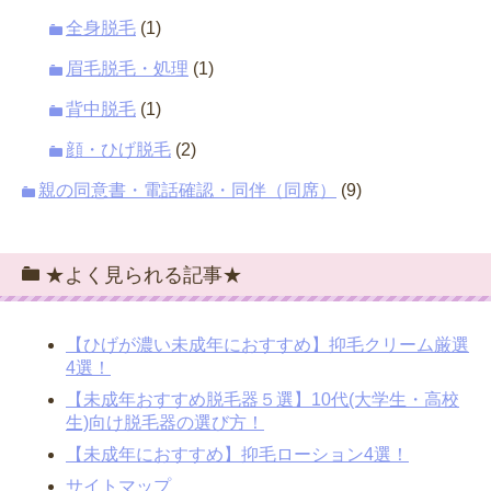
全身脱毛
(1)
眉毛脱毛・処理
(1)
背中脱毛
(1)
顔・ひげ脱毛
(2)
親の同意書・電話確認・同伴（同席）
(9)
★よく見られる記事★
【ひげが濃い未成年におすすめ】抑毛クリーム厳選
4選！
【未成年おすすめ脱毛器５選】10代(大学生・高校
生)向け脱毛器の選び方！
【未成年におすすめ】抑毛ローション4選！
サイトマップ