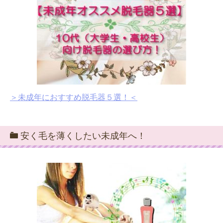
＞未成年におすすめ脱毛器５選！＜
安く毛を薄くしたい未成年へ！