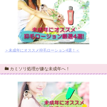
＞未成年にオススメ抑毛ローション4選！＜
カミソリ処理が嫌な未成年へ！