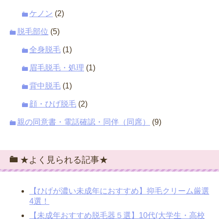
ケノン
(2)
脱毛部位
(5)
全身脱毛
(1)
眉毛脱毛・処理
(1)
背中脱毛
(1)
顔・ひげ脱毛
(2)
親の同意書・電話確認・同伴（同席）
(9)
★よく見られる記事★
【ひげが濃い未成年におすすめ】抑毛クリーム厳選
4選！
【未成年おすすめ脱毛器５選】10代(大学生・高校