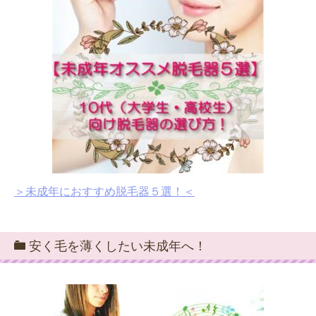
＞未成年におすすめ脱毛器５選！＜
安く毛を薄くしたい未成年へ！