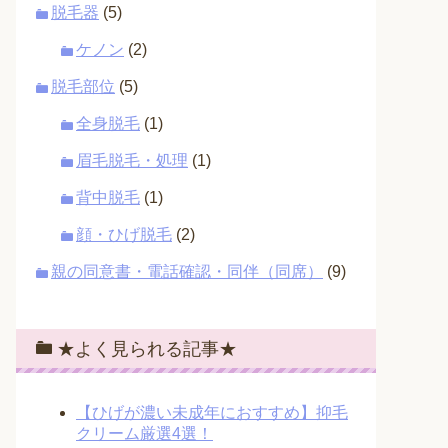
脱毛器
(5)
ケノン
(2)
脱毛部位
(5)
全身脱毛
(1)
眉毛脱毛・処理
(1)
背中脱毛
(1)
顔・ひげ脱毛
(2)
親の同意書・電話確認・同伴（同席）
(9)
★よく見られる記事★
【ひげが濃い未成年におすすめ】抑毛
クリーム厳選4選！