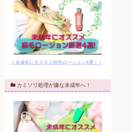
＞未成年にオススメ抑毛ローション4選！＜
カミソリ処理が嫌な未成年へ！