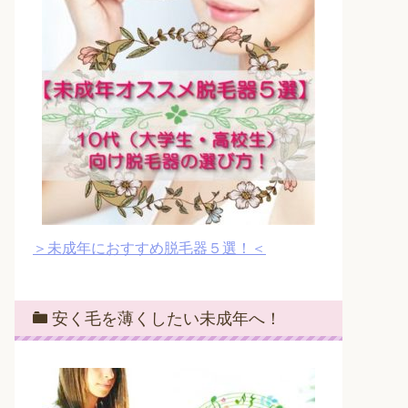
＞未成年におすすめ脱毛器５選！＜
安く毛を薄くしたい未成年へ！