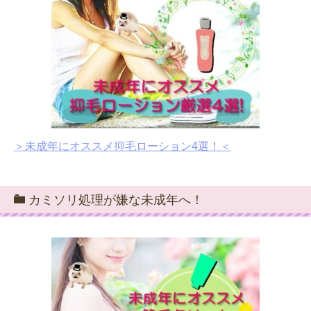
＞未成年にオススメ抑毛ローション4選！＜
カミソリ処理が嫌な未成年へ！