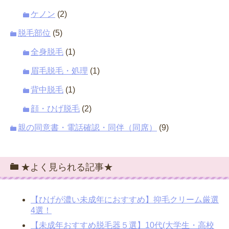
ケノン
(2)
脱毛部位
(5)
全身脱毛
(1)
眉毛脱毛・処理
(1)
背中脱毛
(1)
顔・ひげ脱毛
(2)
親の同意書・電話確認・同伴（同席）
(9)
★よく見られる記事★
【ひげが濃い未成年におすすめ】抑毛クリーム厳選
4選！
【未成年おすすめ脱毛器５選】10代(大学生・高校