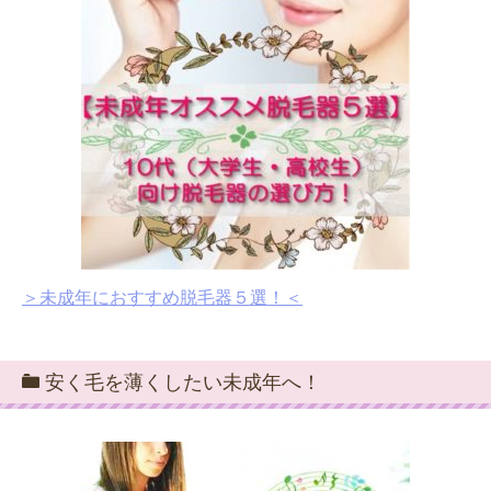
＞未成年におすすめ脱毛器５選！＜
安く毛を薄くしたい未成年へ！