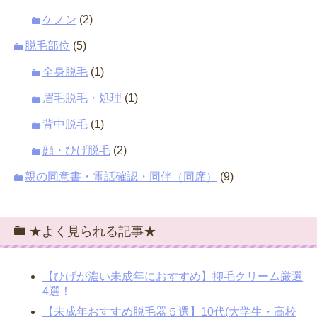
ケノン
(2)
脱毛部位
(5)
全身脱毛
(1)
眉毛脱毛・処理
(1)
背中脱毛
(1)
顔・ひげ脱毛
(2)
親の同意書・電話確認・同伴（同席）
(9)
★よく見られる記事★
【ひげが濃い未成年におすすめ】抑毛クリーム厳選
4選！
【未成年おすすめ脱毛器５選】10代(大学生・高校