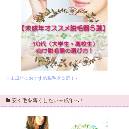
＞未成年におすすめ脱毛器５選！＜
安く毛を薄くしたい未成年へ！