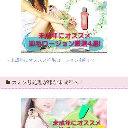
＞未成年にオススメ抑毛ローション4選！＜
カミソリ処理が嫌な未成年へ！