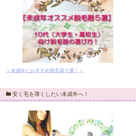
＞未成年におすすめ脱毛器５選！＜
安く毛を薄くしたい未成年へ！