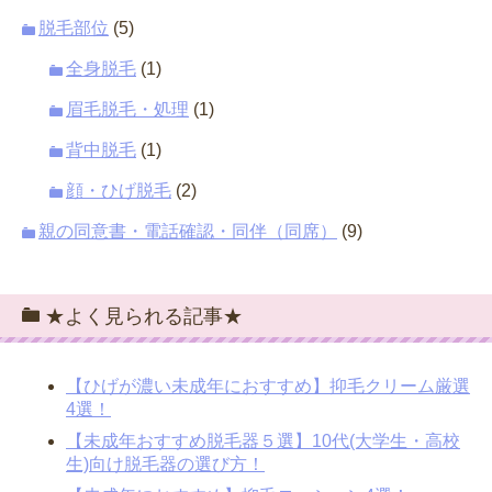
脱毛部位
(5)
全身脱毛
(1)
眉毛脱毛・処理
(1)
背中脱毛
(1)
顔・ひげ脱毛
(2)
親の同意書・電話確認・同伴（同席）
(9)
★よく見られる記事★
【ひげが濃い未成年におすすめ】抑毛クリーム厳選
4選！
【未成年おすすめ脱毛器５選】10代(大学生・高校
生)向け脱毛器の選び方！