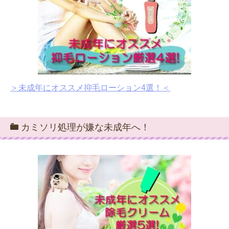
＞未成年にオススメ抑毛ローション4選！＜
カミソリ処理が嫌な未成年へ！