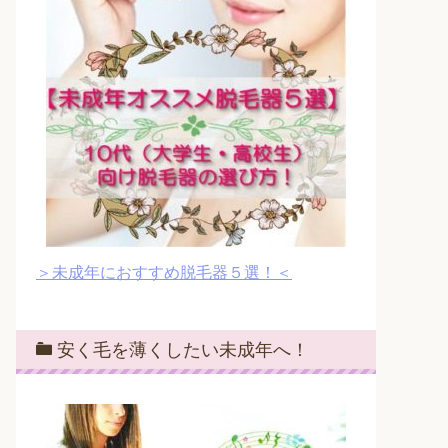
＞未成年におすすめ脱毛器５選！＜
安く毛を薄くしたい未成年へ！