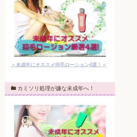
＞未成年にオススメ抑毛ローション4選！＜
カミソリ処理が嫌な未成年へ！