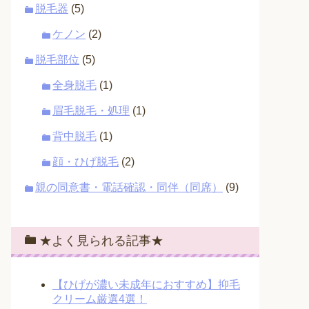
脱毛器
(5)
ケノン
(2)
脱毛部位
(5)
全身脱毛
(1)
眉毛脱毛・処理
(1)
背中脱毛
(1)
顔・ひげ脱毛
(2)
親の同意書・電話確認・同伴（同席）
(9)
★よく見られる記事★
【ひげが濃い未成年におすすめ】抑毛
クリーム厳選4選！