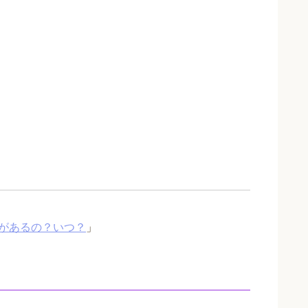
があるの？いつ？
」