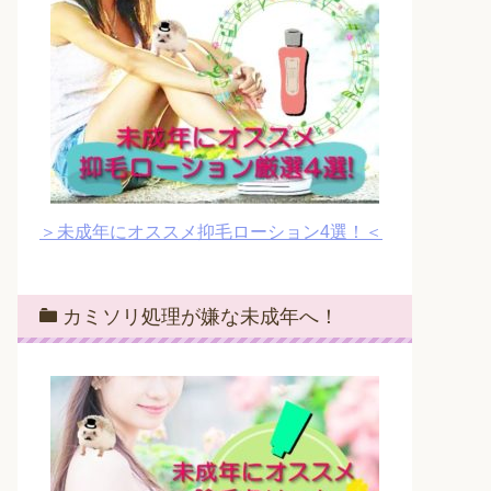
＞未成年にオススメ抑毛ローション4選！＜
カミソリ処理が嫌な未成年へ！