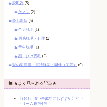
脱毛器
(5)
ケノン
(2)
脱毛部位
(5)
全身脱毛
(1)
眉毛脱毛・処理
(1)
背中脱毛
(1)
顔・ひげ脱毛
(2)
親の同意書・電話確認・同伴（同席）
(9)
★よく見られる記事★
【ひげが濃い未成年におすすめ】抑毛
クリーム厳選4選！