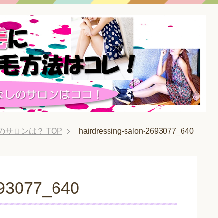
のサロンは？
TOP
hairdressing-salon-2693077_640
693077_640