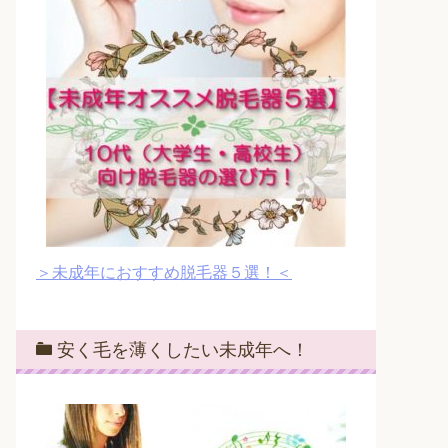
＞未成年におすすめ脱毛器５選！＜
安く毛を薄くしたい未成年へ！