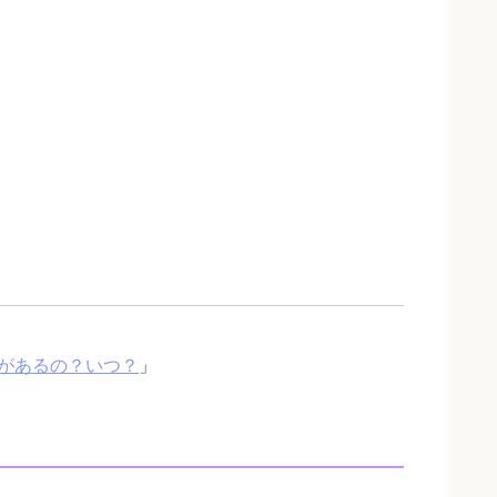
があるの？いつ？
」