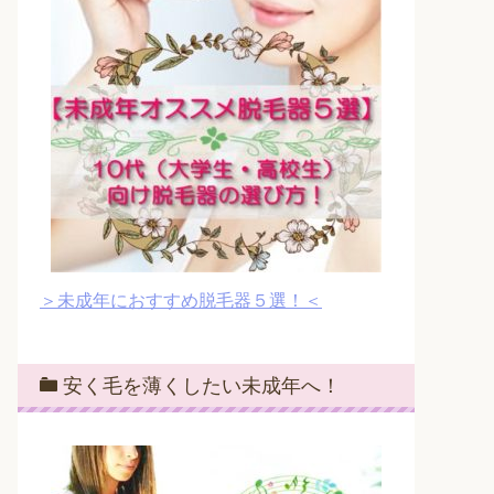
＞未成年におすすめ脱毛器５選！＜
安く毛を薄くしたい未成年へ！