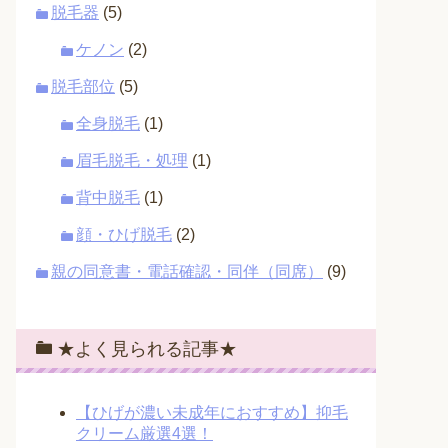
脱毛器
(5)
ケノン
(2)
脱毛部位
(5)
全身脱毛
(1)
眉毛脱毛・処理
(1)
背中脱毛
(1)
顔・ひげ脱毛
(2)
親の同意書・電話確認・同伴（同席）
(9)
★よく見られる記事★
【ひげが濃い未成年におすすめ】抑毛
クリーム厳選4選！