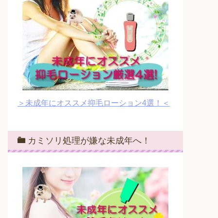
＞未成年にオススメ抑毛ローション4選！＜
カミソリ処理が嫌な未成年へ！