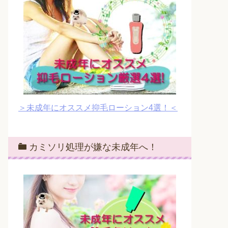
＞未成年にオススメ抑毛ローション4選！＜
カミソリ処理が嫌な未成年へ！