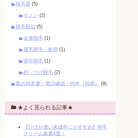
脱毛器
(5)
ケノン
(2)
脱毛部位
(5)
全身脱毛
(1)
眉毛脱毛・処理
(1)
背中脱毛
(1)
顔・ひげ脱毛
(2)
親の同意書・電話確認・同伴（同席）
(9)
★よく見られる記事★
【ひげが濃い未成年におすすめ】抑毛
クリーム厳選4選！