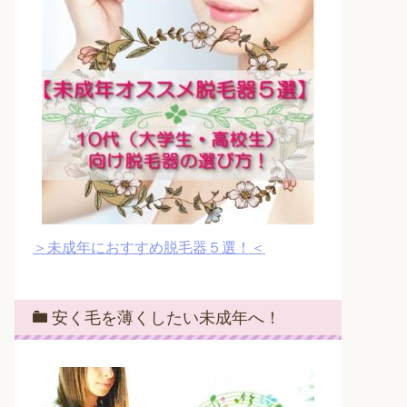
＞未成年におすすめ脱毛器５選！＜
安く毛を薄くしたい未成年へ！