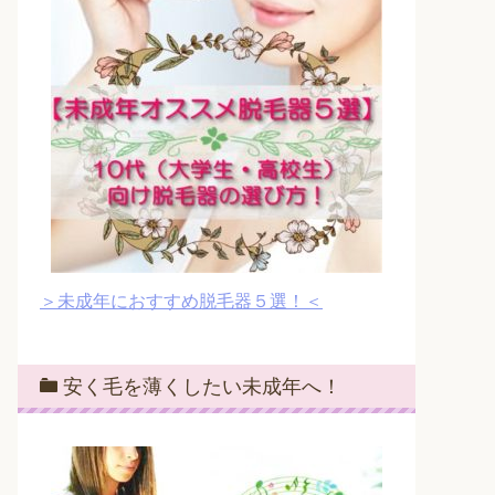
＞未成年におすすめ脱毛器５選！＜
安く毛を薄くしたい未成年へ！