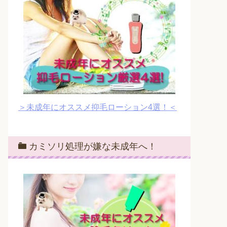
＞未成年にオススメ抑毛ローション4選！＜
カミソリ処理が嫌な未成年へ！