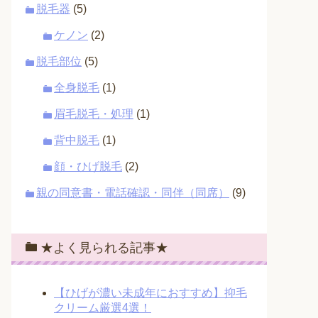
脱毛器
(5)
ケノン
(2)
脱毛部位
(5)
全身脱毛
(1)
眉毛脱毛・処理
(1)
背中脱毛
(1)
顔・ひげ脱毛
(2)
親の同意書・電話確認・同伴（同席）
(9)
★よく見られる記事★
【ひげが濃い未成年におすすめ】抑毛
クリーム厳選4選！