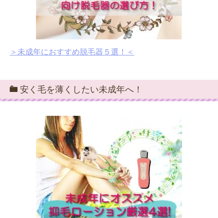
＞未成年におすすめ脱毛器５選！＜
安く毛を薄くしたい未成年へ！