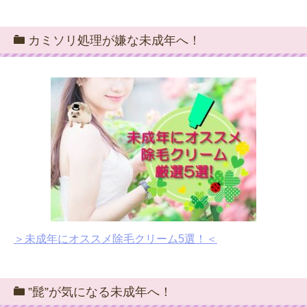
カミソリ処理が嫌な未成年へ！
＞未成年にオススメ除毛クリーム5選！＜
”髭”が気になる未成年へ！