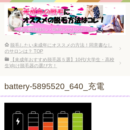
脱毛したい未成年にオススメの方法！同意書なし
のサロンは？
TOP
【未成年おすすめ脱毛器５選】10代(大学生・高校
生)向け脱毛器の選び方！
battery-5895520_640_充電