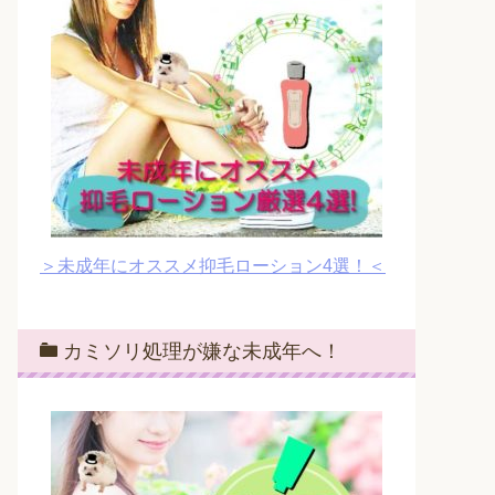
＞未成年にオススメ抑毛ローション4選！＜
カミソリ処理が嫌な未成年へ！