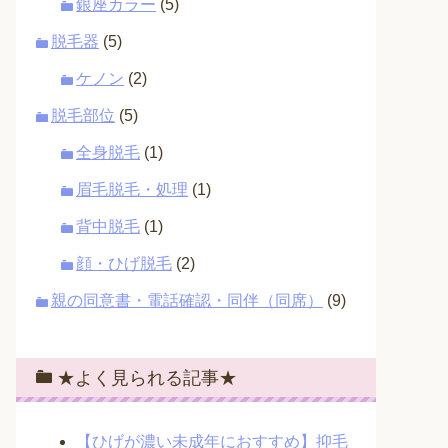
銀座カラー
(5)
脱毛器
(5)
ケノン
(2)
脱毛部位
(5)
全身脱毛
(1)
眉毛脱毛・処理
(1)
背中脱毛
(1)
顔・ひげ脱毛
(2)
親の同意書・電話確認・同伴（同席）
(9)
★よく見られる記事★
【ひげが濃い未成年におすすめ】抑毛