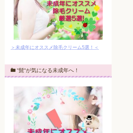
＞未成年にオススメ除毛クリーム5選！＜
”髭”が気になる未成年へ！