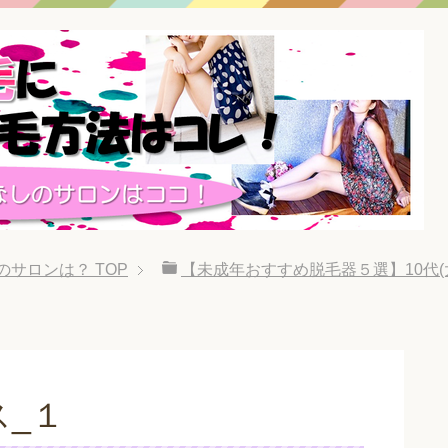
のサロンは？
TOP
【未成年おすすめ脱毛器５選】10代
_１