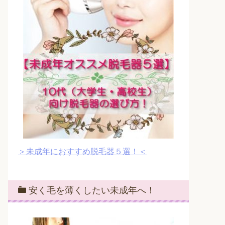
＞未成年におすすめ脱毛器５選！＜
安く毛を薄くしたい未成年へ！