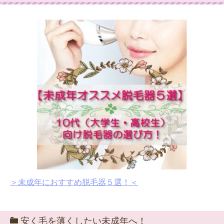
＞未成年におすすめ脱毛器５選！＜
安く毛を薄くしたい未成年へ！