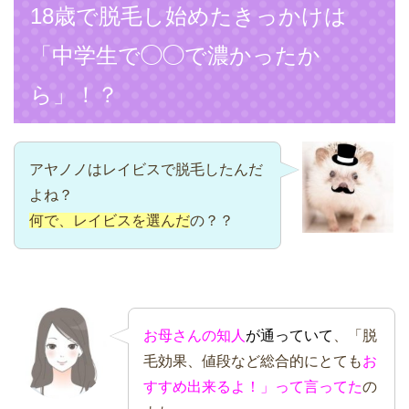
18歳で脱毛し始めたきっかけは
「中学生で◯◯で濃かったか
ら」！？
アヤノノはレイビスで脱毛したんだ
よね？
何で、レイビスを選んだ
の？？
お母さんの知人
が通っていて
、「脱
毛効果、値段など総合的にとても
お
すすめ出来るよ！」って言ってた
の