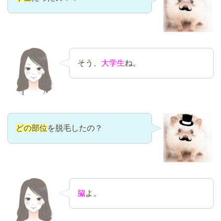
そう、
大学生
ね。
どの部位
を脱毛したの？
脇
よ。