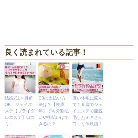
良く読まれている記事！
結婚式1ヶ月前
C3の支払い方
濃い体毛に悩ん
OK！ジェイエ
法は？【未成
で１９歳でジェ
ステ【ブライダ
年】でも分割払
イエステで脇脱
ルエステ】口コ
いや後払いはで
毛したミキさん
ミ！
きるの？
口コミ体験談！