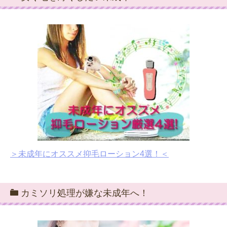
＞未成年にオススメ抑毛ローション4選！＜
カミソリ処理が嫌な未成年へ！