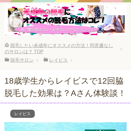
脱毛したい未成年にオススメの方法！同意書なし
のサロンは？
TOP
脱毛サロン
レイビス
18歳学生からレイビスで12回脇
脱毛した効果は？Aさん体験談！
レイビス