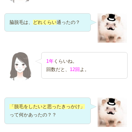
脇脱毛は、
どれくらい
通ったの？
1年
くらいね。
回数だと、
12回
よ。
「脱毛をしたいと思ったきっかけ」
って何かあったの？？