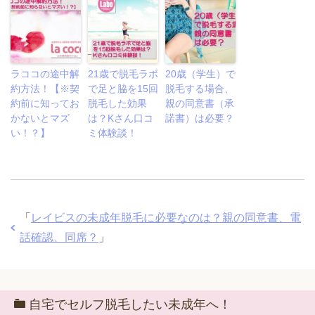
ラココの途中解
21歳で脱毛ラボ
20歳（学生）で
約方法！【※契
で足と脇を15回
脱毛する場合、
約前に知ってお
脱毛した効果
親の同意書（承
かないとマズ
は？Kさん口コ
諾書）は必要？
い！？】
ミ体験談！
「
レイビスの未成年脱毛に必要なのは？親の同意書、電
話確認、同席？
」
自宅でセルフ脱毛したい未成年へ！