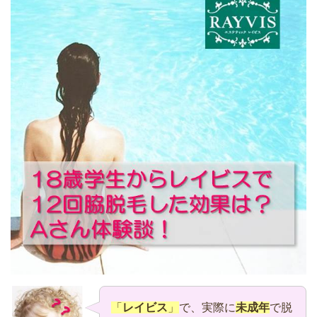
「
レイビス
」
で、実際に
未成年
で脱