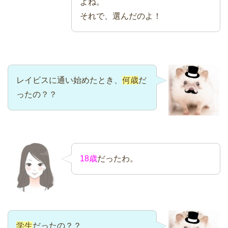
よね。
それで、選んだのよ！
レイビスに通い始めたとき、
何歳
だ
ったの？？
18歳
だったわ。
学生
だったの？？