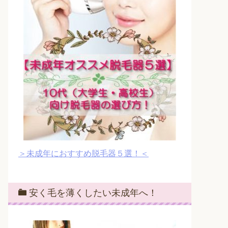
＞未成年におすすめ脱毛器５選！＜
安く毛を薄くしたい未成年へ！