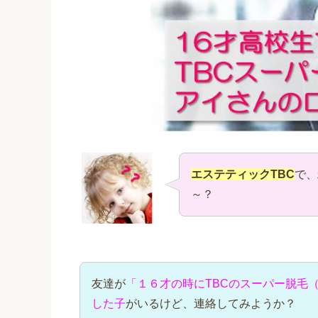
エステティックTBC
で、
～？
友達が
「１６才の時にTBCのスーパー脱毛
した子
がいるけど、連絡してみようか？