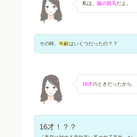
私は、
脇の脱毛
だよ。
その時、
年齢
はいくつだったの？？
16才
のときだったから、
16才！？？