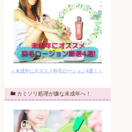
＞未成年にオススメ抑毛ローション4選！＜
カミソリ処理が嫌な未成年へ！