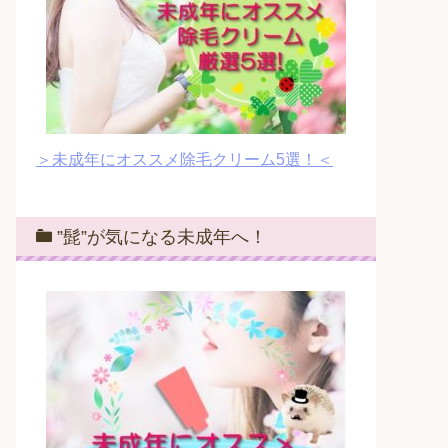
＞未成年にオススメ除毛クリーム5選！＜
”髭”が気になる未成年へ！