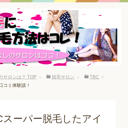
のサロンは？
TOP
脱毛サロン
TBC
の口コミ体験談！
BCスーパー脱毛したアイ