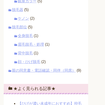
銀座カラー
(5)
脱毛器
(5)
ケノン
(2)
脱毛部位
(5)
全身脱毛
(1)
眉毛脱毛・処理
(1)
背中脱毛
(1)
顔・ひげ脱毛
(2)
親の同意書・電話確認・同伴（同席）
(9)
★よく見られる記事★
【ひげが濃い未成年におすすめ】抑毛