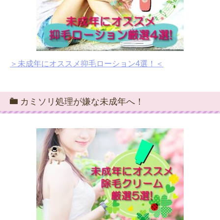
＞未成年にオススメ抑毛ローション4選！＜
カミソリ処理が嫌な未成年へ！