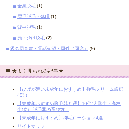
全身脱毛
(1)
眉毛脱毛・処理
(1)
背中脱毛
(1)
顔・ひげ脱毛
(2)
親の同意書・電話確認・同伴（同席）
(9)
★よく見られる記事★
【ひげが濃い未成年におすすめ】抑毛クリーム厳選
4選！
【未成年おすすめ脱毛器５選】10代(大学生・高校
生)向け脱毛器の選び方！
【未成年におすすめ】抑毛ローション4選！
サイトマップ