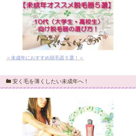
＞未成年におすすめ脱毛器５選！＜
安く毛を薄くしたい未成年へ！