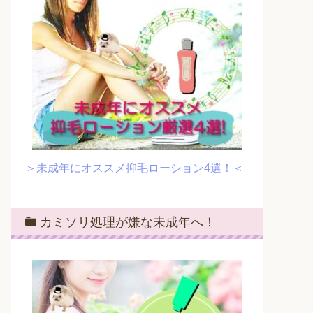
＞未成年にオススメ抑毛ローション4選！＜
カミソリ処理が嫌な未成年へ！