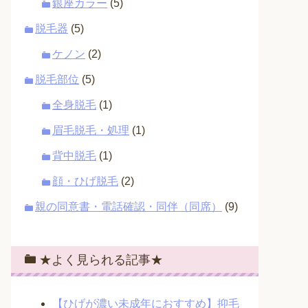
銀座カラー
(5)
脱毛器
(5)
ケノン
(2)
脱毛部位
(5)
全身脱毛
(1)
眉毛脱毛・処理
(1)
背中脱毛
(1)
顔・ひげ脱毛
(2)
親の同意書・電話確認・同伴（同席）
(9)
★よく見られる記事★
【ひげが濃い未成年におすすめ】抑毛