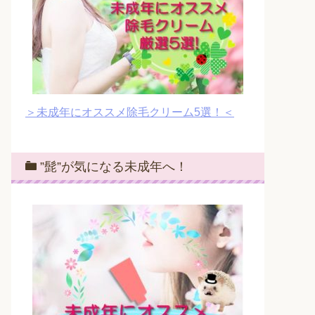
＞未成年にオススメ除毛クリーム5選！＜
”髭”が気になる未成年へ！