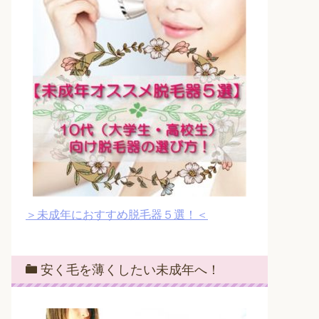
＞未成年におすすめ脱毛器５選！＜
安く毛を薄くしたい未成年へ！