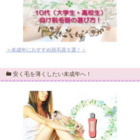
＞未成年におすすめ脱毛器５選！＜
安く毛を薄くしたい未成年へ！