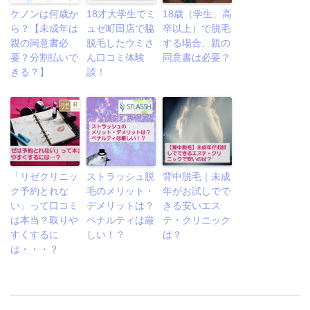
ケノンは何歳か
18才大学生でミ
18歳（学生、高
ら？【未成年は
ュゼ町田店で脇
卒以上）で脱毛
親の同意書必
脱毛したウミさ
する場合、親の
要？分割払いで
ん口コミ体験
同意書は必要？
きる？】
談！
「リゼクリニッ
ストラッシュ脱
背中脱毛｜未成
ク予約とれな
毛のメリット・
年がお試しでで
い」って口コミ
デメリットは？
きる安いエス
は本当？取りや
ペナルティは厳
テ・クリニック
すくするに
しい！？
は？
は・・・？