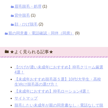
眉毛脱毛・処理
(1)
背中脱毛
(1)
顔・ひげ脱毛
(2)
親の同意書・電話確認・同伴（同席）
(9)
★よく見られる記事★
【ひげが濃い未成年におすすめ】抑毛クリーム厳選
4選！
【未成年おすすめ脱毛器５選】10代(大学生・高校
生)向け脱毛器の選び方！
【未成年におすすめ】抑毛ローション4選！
サイトマップ
脱毛したい未成年が親の同意書なし・電話なしで脱