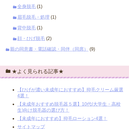
全身脱毛
(1)
眉毛脱毛・処理
(1)
背中脱毛
(1)
顔・ひげ脱毛
(2)
親の同意書・電話確認・同伴（同席）
(9)
★よく見られる記事★
【ひげが濃い未成年におすすめ】抑毛クリーム厳選
4選！
【未成年おすすめ脱毛器５選】10代(大学生・高校
生)向け脱毛器の選び方！
【未成年におすすめ】抑毛ローション4選！
サイトマップ