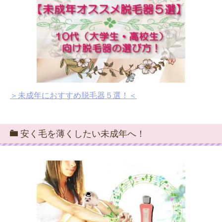
＞未成年におすすめ脱毛器５選！＜
安く毛を薄くしたい未成年へ！