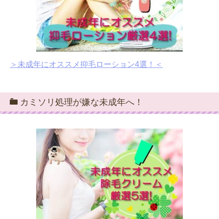
＞未成年にオススメ抑毛ローション4選！＜
カミソリ処理が嫌な未成年へ！