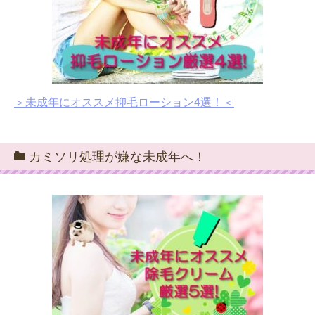
＞未成年にオススメ抑毛ローション4選！＜
カミソリ処理が嫌な未成年へ！