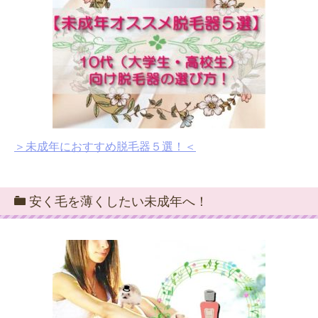
＞未成年におすすめ脱毛器５選！＜
安く毛を薄くしたい未成年へ！