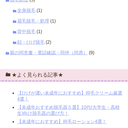
全身脱毛
(1)
眉毛脱毛・処理
(1)
背中脱毛
(1)
顔・ひげ脱毛
(2)
親の同意書・電話確認・同伴（同席）
(9)
★よく見られる記事★
【ひげが濃い未成年におすすめ】抑毛クリーム厳選
4選！
【未成年おすすめ脱毛器５選】10代(大学生・高校
生)向け脱毛器の選び方！
【未成年におすすめ】抑毛ローション4選！