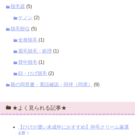
脱毛器
(5)
ケノン
(2)
脱毛部位
(5)
全身脱毛
(1)
眉毛脱毛・処理
(1)
背中脱毛
(1)
顔・ひげ脱毛
(2)
親の同意書・電話確認・同伴（同席）
(9)
★よく見られる記事★
【ひげが濃い未成年におすすめ】抑毛クリーム厳選
4選！