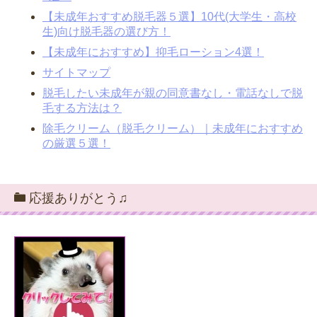
【未成年おすすめ脱毛器５選】10代(大学生・高校
生)向け脱毛器の選び方！
【未成年におすすめ】抑毛ローション4選！
サイトマップ
脱毛したい未成年が親の同意書なし・電話なしで脱
毛する方法は？
除毛クリーム（脱毛クリーム）｜未成年におすすめ
の厳選５選！
応援ありがとう♫