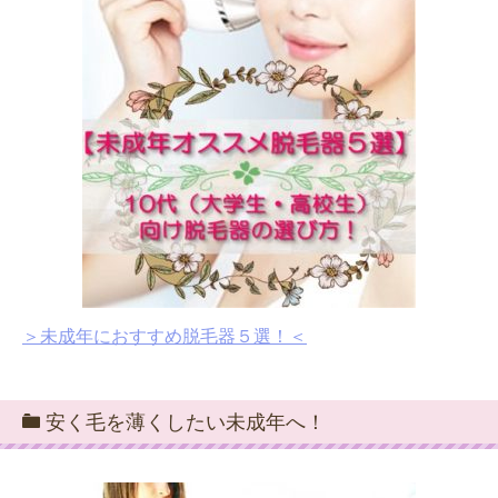
＞未成年におすすめ脱毛器５選！＜
安く毛を薄くしたい未成年へ！