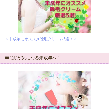
＞未成年にオススメ除毛クリーム5選！＜
”髭”が気になる未成年へ！