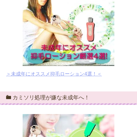
＞未成年にオススメ抑毛ローション4選！＜
カミソリ処理が嫌な未成年へ！