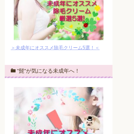
＞未成年にオススメ除毛クリーム5選！＜
”髭”が気になる未成年へ！