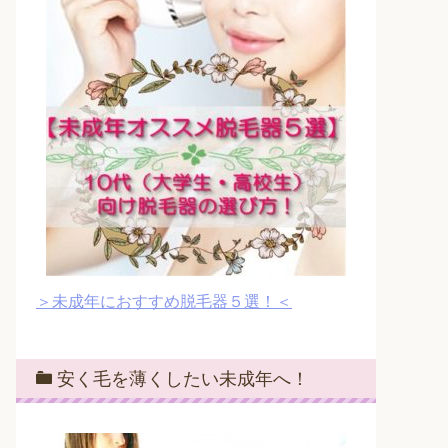
＞未成年におすすめ脱毛器５選！＜
安く毛を薄くしたい未成年へ！