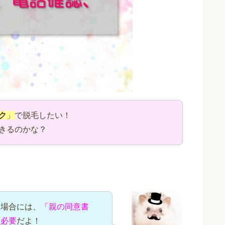
ク
」
で脱毛したい！
きるのかな？
る場合には、
「親の同意書
も必要
だよ！