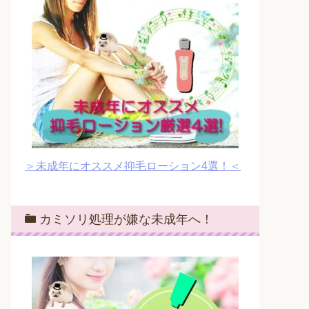
＞未成年にオススメ抑毛ローション4選！＜
カミソリ処理が嫌な未成年へ！