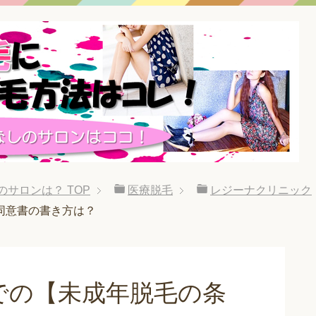
のサロンは？
TOP
医療脱毛
レジーナクリニック
同意書の書き方は？
での【未成年脱毛の条