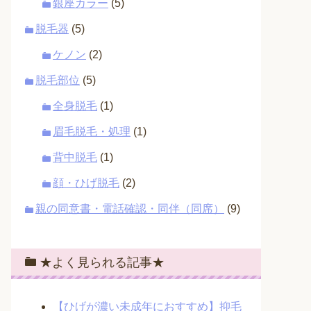
銀座カラー
(5)
脱毛器
(5)
ケノン
(2)
脱毛部位
(5)
全身脱毛
(1)
眉毛脱毛・処理
(1)
背中脱毛
(1)
顔・ひげ脱毛
(2)
親の同意書・電話確認・同伴（同席）
(9)
★よく見られる記事★
【ひげが濃い未成年におすすめ】抑毛