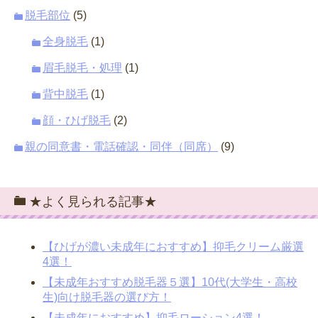
脱毛部位
(5)
全身脱毛
(1)
眉毛脱毛・処理
(1)
背中脱毛
(1)
顔・ひげ脱毛
(2)
親の同意書・電話確認・同伴（同席）
(9)
★よく見られる記事★
【ひげが濃い未成年におすすめ】抑毛クリーム厳選
4選！
【未成年おすすめ脱毛器５選】10代(大学生・高校
生)向け脱毛器の選び方！
【未成年におすすめ】抑毛ローション4選！