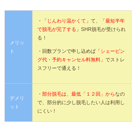
・「
じんわり温かくて
」て、「
最短半年
で脱毛が完了する
」SHR脱毛が受けられ
る！
メリッ
ト
・回数プランで申し込めば
「シェービン
グ代・予約キャンセル料無料」
でストレ
スフリーで通える！
・
部分脱毛は、最低「１２回」から
なの
デメリ
で、部分的に少し脱毛したい人は利用し
ット
にくい！