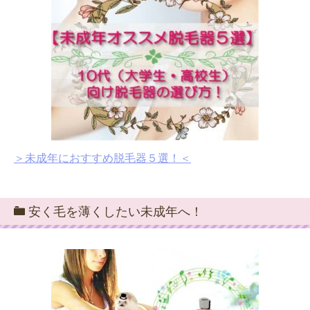
＞未成年におすすめ脱毛器５選！＜
安く毛を薄くしたい未成年へ！