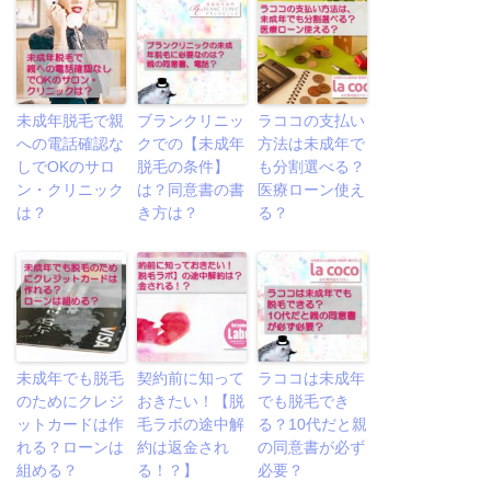
未成年脱毛で親
ブランクリニッ
ラココの支払い
への電話確認な
クでの【未成年
方法は未成年で
しでOKのサロ
脱毛の条件】
も分割選べる？
ン・クリニック
は？同意書の書
医療ローン使え
は？
き方は？
る？
未成年でも脱毛
契約前に知って
ラココは未成年
のためにクレジ
おきたい！【脱
でも脱毛でき
ットカードは作
毛ラボの途中解
る？10代だと親
れる？ローンは
約は返金され
の同意書が必ず
組める？
る！？】
必要？