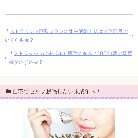
「
ストラッシュ回数プランの途中解約方法は？何回目で
いくら返金？
」
「
ストラッシュは未成年も脱毛できる？10代は親の同意
書が必ず必要？
」
自宅でセルフ脱毛したい未成年へ！