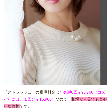
「ストラッシュ」の脱毛料金は
全身脱6回￥95,760（コス
パ的には、１回分￥15,960）
なので、
相場から見ても良心
的な価格
です。