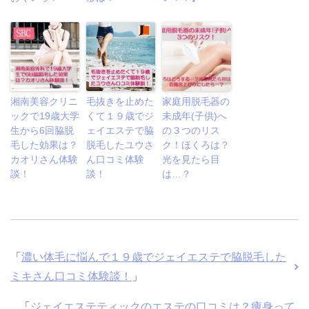
湘南美容クリニ
毛抜きを止めた
家庭用脱毛器の
ックで19歳大学
くて１９歳でジ
未成年(子供)へ
生から6回脇脱
ェイエステで脇
の３つのリス
毛した効果は？
脱毛したユウさ
ク！ほくろは？
カオリさん体験
ん口コミ体験
光を見たら目
談！
談！
は…？
「
濃い体毛に悩んで１９歳でジェイエステで脇脱毛した
ミキさん口コミ体験談！
」
「
ジェイエステティックのエステの口コミは？痩身って