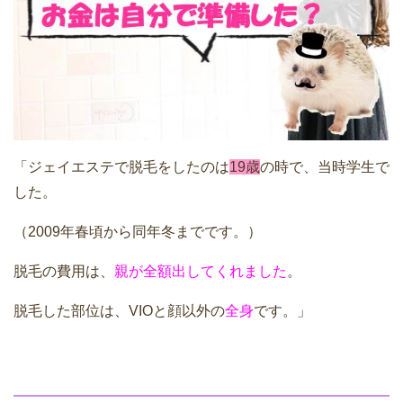
「ジェイエステで脱毛をしたのは
19歳
の時で、当時学生で
した。
（2009年春頃から同年冬までです。）
脱毛の費用は、
親が全額出してくれました
。
脱毛した部位は、VIOと顔以外の
全身
です。」