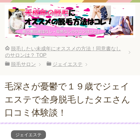
脱毛したい未成年にオススメの方法！同意書なし
のサロンは？
TOP
脱毛サロン
ジェイエステ
毛深さが憂鬱で１９歳でジェイ
エステで全身脱毛したタエさん
口コミ体験談！
ジェイエステ