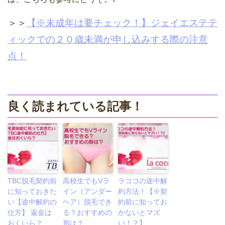
＞＞
【※未成年は要チェック！】ジェイエステテ
ィックでの２０歳未満が申し込みする際の注意
点！
良く読まれている記事！
TBC脱毛契約前
高校生でもVラ
ラココの途中解
に知っておきた
イン（アンダー
約方法！【※契
い【途中解約の
ヘア）脱毛でき
約前に知ってお
仕方】 返金は
る？おすすめの
かないとマズ
おくいら？
形は？
い！？】