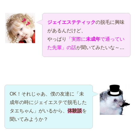
ジェイエステティック
の脱毛に興味
があるんだけど、
やっぱり
「実際に
未成年
で通ってい
た先輩」の話
が聞いてみたいな～…
OK！それじゃあ、僕の友達に「未
成年の時にジェイエステで脱毛した
タエちゃん」がいるから、
体験談
を
聞いてみようか？