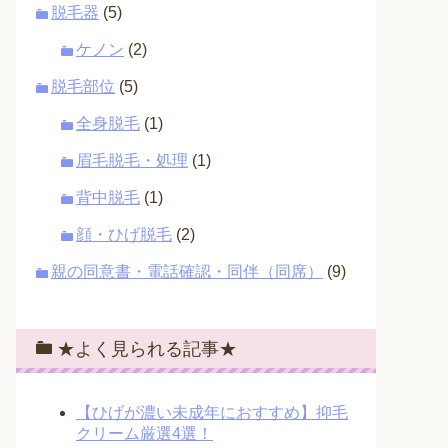
脱毛器
(5)
ケノン
(2)
脱毛部位
(5)
全身脱毛
(1)
眉毛脱毛・処理
(1)
背中脱毛
(1)
顔・ひげ脱毛
(2)
親の同意書・電話確認・同伴（同席）
(9)
★よく見られる記事★
【ひげが濃い未成年におすすめ】抑毛
クリーム厳選4選！