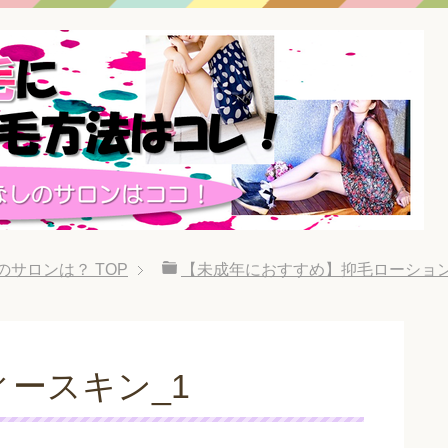
のサロンは？
TOP
【未成年におすすめ】抑毛ローション
ースキン_1