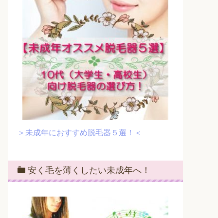
＞未成年におすすめ脱毛器５選！＜
安く毛を薄くしたい未成年へ！