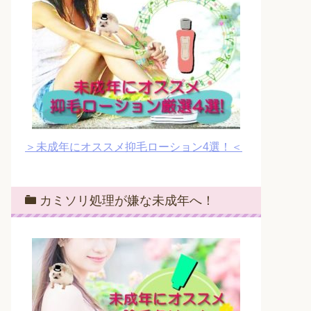
＞未成年にオススメ抑毛ローション4選！＜
カミソリ処理が嫌な未成年へ！