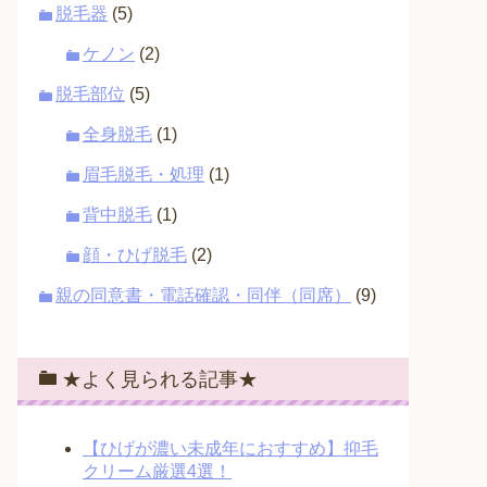
脱毛器
(5)
ケノン
(2)
脱毛部位
(5)
全身脱毛
(1)
眉毛脱毛・処理
(1)
背中脱毛
(1)
顔・ひげ脱毛
(2)
親の同意書・電話確認・同伴（同席）
(9)
★よく見られる記事★
【ひげが濃い未成年におすすめ】抑毛
クリーム厳選4選！