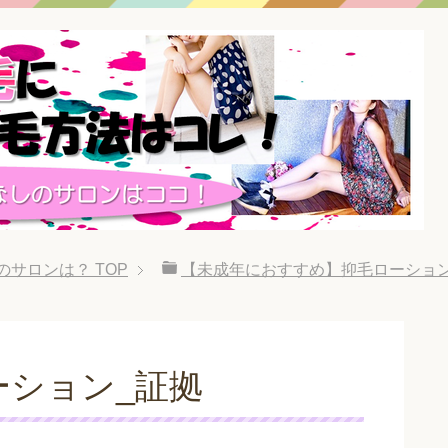
のサロンは？
TOP
【未成年におすすめ】抑毛ローション
ーション_証拠