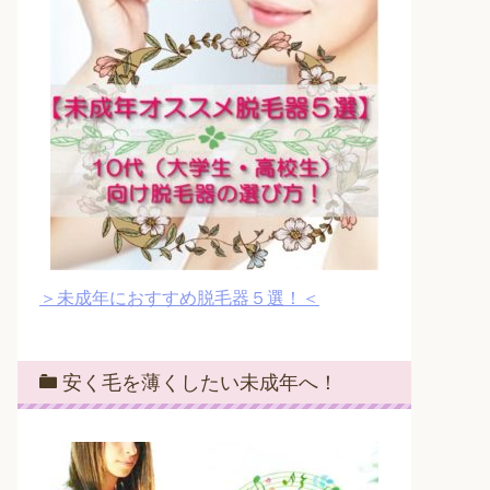
＞未成年におすすめ脱毛器５選！＜
安く毛を薄くしたい未成年へ！