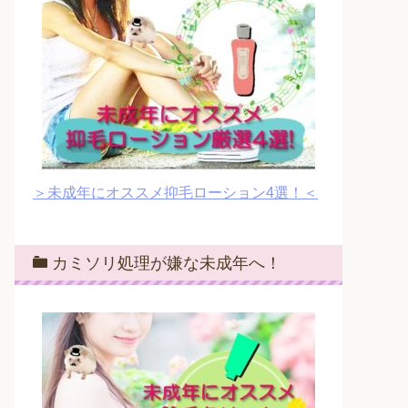
＞未成年にオススメ抑毛ローション4選！＜
カミソリ処理が嫌な未成年へ！