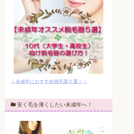
＞未成年におすすめ脱毛器５選！＜
安く毛を薄くしたい未成年へ！