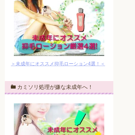
＞未成年にオススメ抑毛ローション4選！＜
カミソリ処理が嫌な未成年へ！