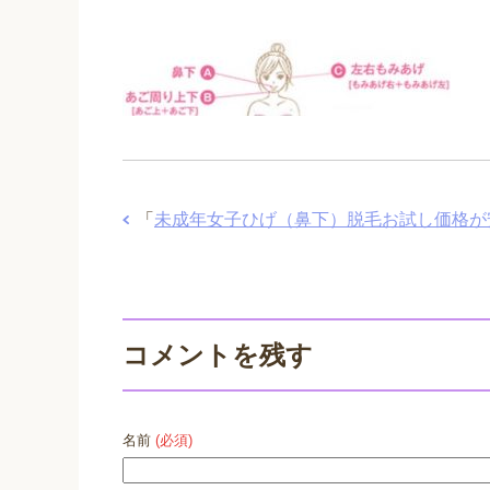
「
未成年女子ひげ（鼻下）脱毛お試し価格が
コメントを残す
名前
(必須)