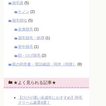
脱毛器
(5)
ケノン
(2)
脱毛部位
(5)
全身脱毛
(1)
眉毛脱毛・処理
(1)
背中脱毛
(1)
顔・ひげ脱毛
(2)
親の同意書・電話確認・同伴（同席）
(9)
★よく見られる記事★
【ひげが濃い未成年におすすめ】抑毛
クリーム厳選4選！