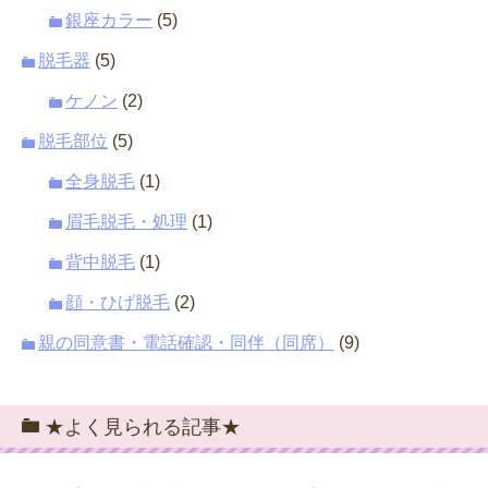
銀座カラー
(5)
脱毛器
(5)
ケノン
(2)
脱毛部位
(5)
全身脱毛
(1)
眉毛脱毛・処理
(1)
背中脱毛
(1)
顔・ひげ脱毛
(2)
親の同意書・電話確認・同伴（同席）
(9)
★よく見られる記事★