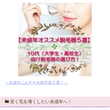
＞未成年におすすめ脱毛器５選！＜
安く毛を薄くしたい未成年へ！