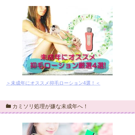
＞未成年にオススメ抑毛ローション4選！＜
カミソリ処理が嫌な未成年へ！